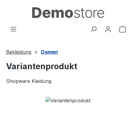
Zum Hauptinhalt springen
Ware
Bekleidung
Damen
Variantenprodukt
Shopware Kleidung
Bildergalerie überspringen