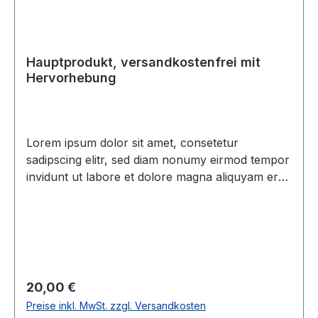
Hauptprodukt, versandkostenfrei mit
Hervorhebung
Lorem ipsum dolor sit amet, consetetur
sadipscing elitr, sed diam nonumy eirmod tempor
invidunt ut labore et dolore magna aliquyam erat,
sed diam voluptua. At vero eos et accusam et
justo duo dolores et ea rebum. Stet clita kasd
gubergren, no sea takimata sanctus est Lorem
ipsum dolor sit amet. Lorem ipsum dolor sit amet,
consetetur sadipscing elitr, sed diam nonumy
eirmod tempor invidunt ut labore et dolore
Regulärer Preis:
20,00 €
magna aliquyam erat, sed diam voluptua. At vero
Preise inkl. MwSt. zzgl. Versandkosten
eos et accusam et justo duo dolores et ea