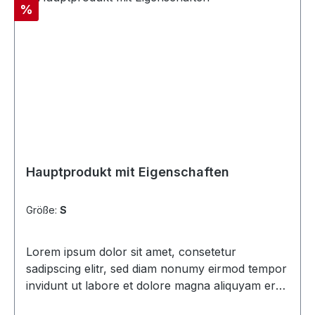
Rabatt
%
Hauptprodukt mit Eigenschaften
Größe:
S
Lorem ipsum dolor sit amet, consetetur
sadipscing elitr, sed diam nonumy eirmod tempor
invidunt ut labore et dolore magna aliquyam erat,
sed diam voluptua. At vero eos et accusam et