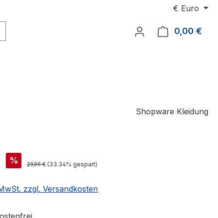
€
Euro
0,00 €
Ware
Shopware Kleidung
€
%
29,99 €
(33.34% gespart)
. MwSt. zzgl. Versandkosten
stenfrei