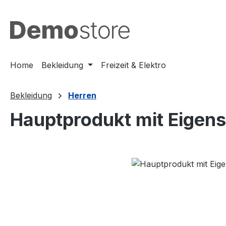
m Hauptinhalt springen
Zur Suche springen
Zur Hauptnavigation springen
Home
Bekleidung
Freizeit & Elektro
Bekleidung
Herren
Hauptprodukt mit Eigen
Bildergalerie überspringen