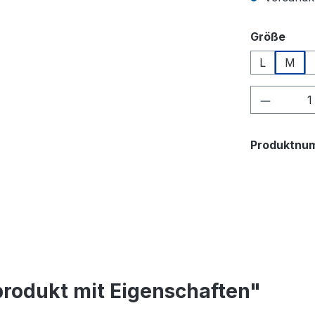
ausw
Größe
L
M
Produkt
Produktnu
rodukt mit Eigenschaften"